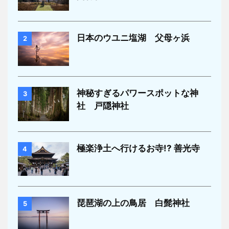
日本のウユニ塩湖 父母ヶ浜
2
神秘すぎるパワースポットな神
3
社 戸隠神社
極楽浄土へ行けるお寺!? 善光寺
4
琵琶湖の上の鳥居 白髭神社
5