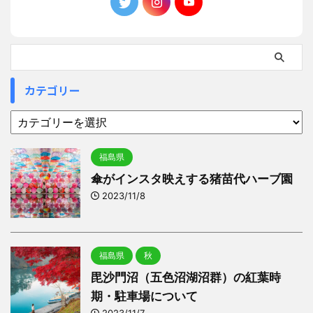
カテゴリー
福島県
傘がインスタ映えする猪苗代ハーブ園
2023/11/8
福島県
秋
毘沙門沼（五色沼湖沼群）の紅葉時
期・駐車場について