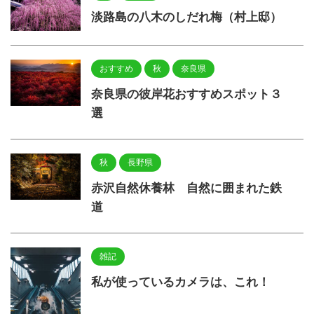
淡路島の八木のしだれ梅（村上邸）
おすすめ
秋
奈良県
奈良県の彼岸花おすすめスポット３
選
秋
長野県
赤沢自然休養林 自然に囲まれた鉄
道
雑記
私が使っているカメラは、これ！