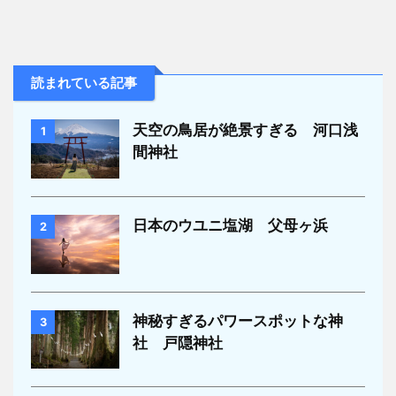
読まれている記事
天空の鳥居が絶景すぎる 河口浅
1
間神社
日本のウユニ塩湖 父母ヶ浜
2
神秘すぎるパワースポットな神
3
社 戸隠神社