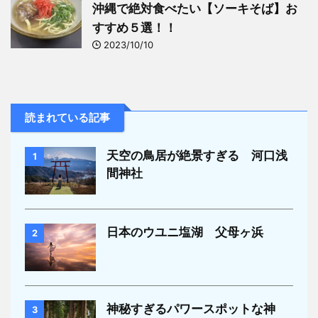
沖縄で絶対食べたい【ソーキそば】お
すすめ５選！！
2023/10/10
読まれている記事
天空の鳥居が絶景すぎる 河口浅
1
間神社
日本のウユニ塩湖 父母ヶ浜
2
神秘すぎるパワースポットな神
3