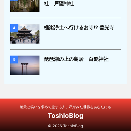
社 戸隠神社
極楽浄土へ行けるお寺!? 善光寺
4
琵琶湖の上の鳥居 白髭神社
5
絶景と笑いを求めて旅する人。私がみた世界をあなたにも
ToshioBlog
© 2026 ToshioBlog