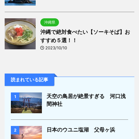
沖縄県
沖縄で絶対食べたい【ソーキそば】お
すすめ５選！！
2023/10/10
読まれている記事
天空の鳥居が絶景すぎる 河口浅
1
間神社
日本のウユニ塩湖 父母ヶ浜
2