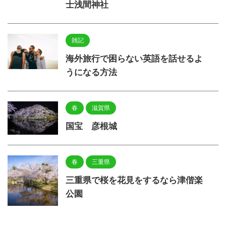
士浅間神社
雑記
海外旅行で困らない英語を話せるよ
うになる方法
春
滋賀県
国宝 彦根城
春
三重県
三重県で桜を花見をするなら津偕楽
公園