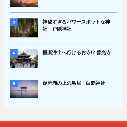
神秘すぎるパワースポットな神
3
社 戸隠神社
極楽浄土へ行けるお寺!? 善光寺
4
琵琶湖の上の鳥居 白髭神社
5