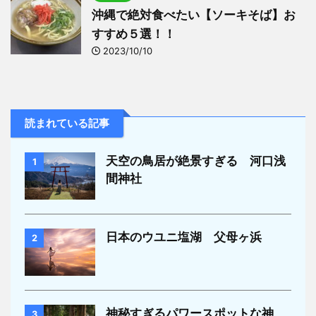
沖縄で絶対食べたい【ソーキそば】お
すすめ５選！！
2023/10/10
読まれている記事
天空の鳥居が絶景すぎる 河口浅
1
間神社
日本のウユニ塩湖 父母ヶ浜
2
神秘すぎるパワースポットな神
3