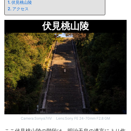
伏見桃山陵
アクセス
伏見桃山陵
Camera:Sonyα7rⅣ Lens:Sony FE 24-70mm F2.8 GM
ここ伏見桃山陵の階段は、明治天皇の遺言により作