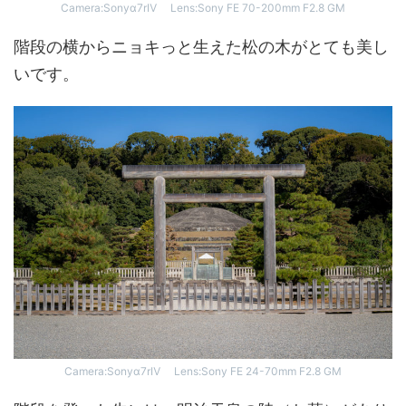
Camera:Sonyα7rⅣ Lens:Sony FE 70-200mm F2.8 GM
階段の横からニョキっと生えた松の木がとても美し
いです。
Camera:Sonyα7rⅣ Lens:Sony FE 24-70mm F2.8 GM