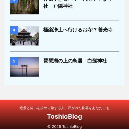
社 戸隠神社
極楽浄土へ行けるお寺!? 善光寺
4
琵琶湖の上の鳥居 白髭神社
5
絶景と笑いを求めて旅する人。私がみた世界をあなたにも
ToshioBlog
© 2026 ToshioBlog