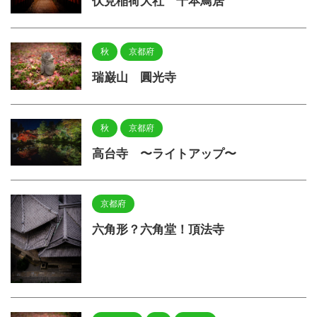
伏見稲荷大社 千本鳥居
秋
京都府
瑞巌山 圓光寺
秋
京都府
高台寺 〜ライトアップ〜
京都府
六角形？六角堂！頂法寺