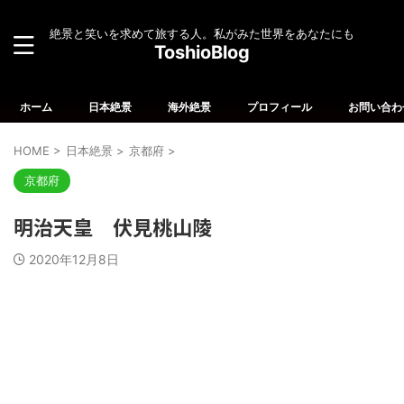
絶景と笑いを求めて旅する人。私がみた世界をあなたにも
ToshioBlog
ホーム
日本絶景
海外絶景
プロフィール
お問い合わ
HOME
>
日本絶景
>
京都府
>
京都府
明治天皇 伏見桃山陵
2020年12月8日