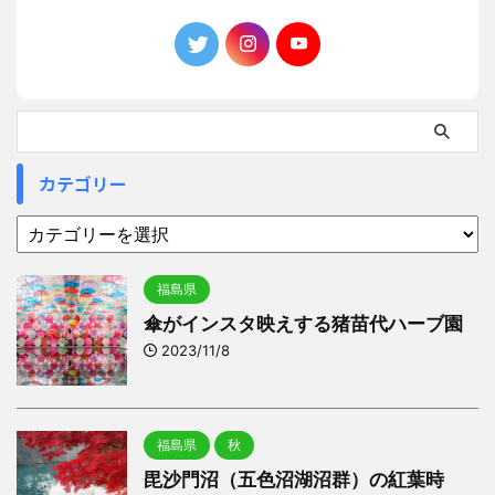
カテゴリー
福島県
傘がインスタ映えする猪苗代ハーブ園
2023/11/8
福島県
秋
毘沙門沼（五色沼湖沼群）の紅葉時