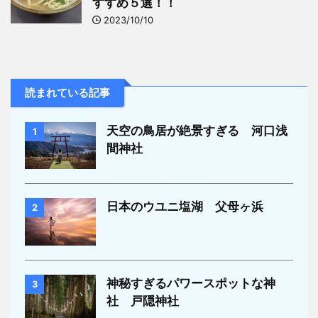
すすめ５選！！
2023/10/10
読まれている記事
天空の鳥居が絶景すぎる 河口浅
1
間神社
日本のウユニ塩湖 父母ヶ浜
2
神秘すぎるパワースポットな神
3
社 戸隠神社