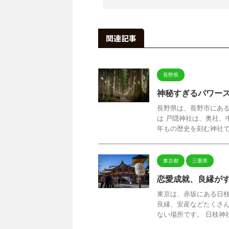
関連記事
長野県
神秘すぎるパワー
長野県は、長野市にある
は 戸隠神社は、奥社、
年もの歴史を刻む神社です
東京都
三重県
恋愛成就、良縁が
東京は、赤坂にある日
良縁、安産などたくさ
ない場所です。 日枝神社 Ca