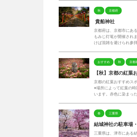
秋
京都府
貴船神社
京都府は、京都市にあ
もみじ灯篭が開催されま
けば混雑を避けられ参拝が
おすすめ
秋
京都
【秋】京都の紅葉
京都の紅葉おすすめスポ
※場所によって紅葉の時
います。赤色に染まったも
春
三重県
結城神社の駐車場
三重県は、津市にある