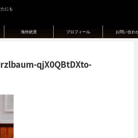
なたにも
海外絶景
プロフィール
お問い合わ
urzlbaum-qjX0QBtDXto-