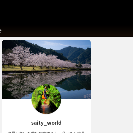
せ
saity_world