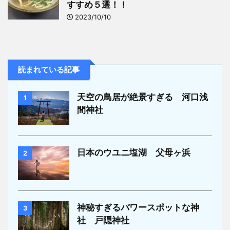
すすめ５選！！
2023/10/10
読まれている記事
天空の鳥居が絶景すぎる 河口浅
1
間神社
日本のウユニ塩湖 父母ヶ浜
2
神秘すぎるパワースポットな神
3
社 戸隠神社