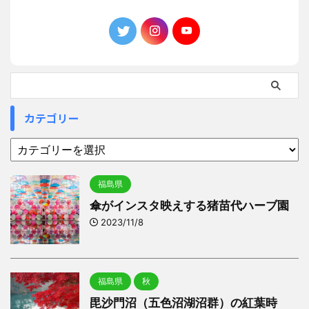
カテゴリー
福島県
傘がインスタ映えする猪苗代ハーブ園
2023/11/8
福島県
秋
毘沙門沼（五色沼湖沼群）の紅葉時