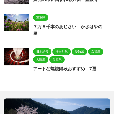
三重県
７万５千本のあじさい かざはやの
里
日本絶景
神奈川県
愛知県
京都府
大阪府
兵庫県
アートな螺旋階段おすすめ 7選