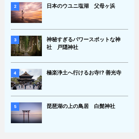
日本のウユニ塩湖 父母ヶ浜
2
神秘すぎるパワースポットな神
3
社 戸隠神社
極楽浄土へ行けるお寺!? 善光寺
4
琵琶湖の上の鳥居 白髭神社
5