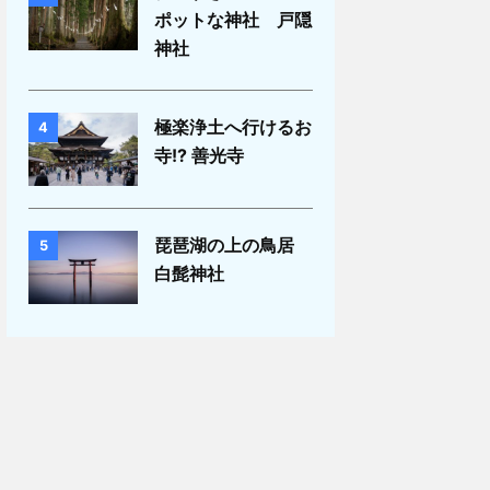
ポットな神社 戸隠
神社
極楽浄土へ行けるお
4
寺!? 善光寺
琵琶湖の上の鳥居
5
白髭神社