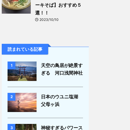
ーキそば】おすすめ５
選！！
2023/10/10
読まれている記事
天空の鳥居が絶景す
1
ぎる 河口浅間神社
日本のウユニ塩湖
2
父母ヶ浜
神秘すぎるパワース
3