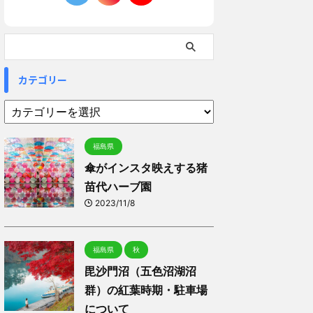
カテゴリー
福島県
傘がインスタ映えする猪
苗代ハーブ園
2023/11/8
福島県
秋
毘沙門沼（五色沼湖沼
群）の紅葉時期・駐車場
について