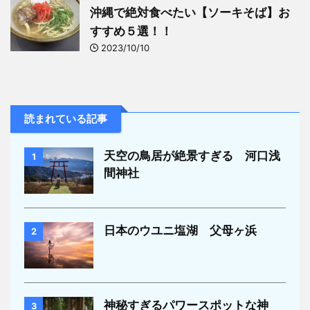
沖縄で絶対食べたい【ソーキそば】お
すすめ５選！！
2023/10/10
読まれている記事
天空の鳥居が絶景すぎる 河口浅
1
間神社
日本のウユニ塩湖 父母ヶ浜
2
神秘すぎるパワースポットな神
3