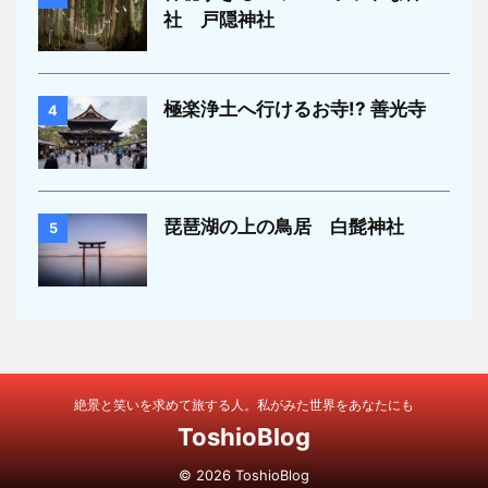
社 戸隠神社
極楽浄土へ行けるお寺!? 善光寺
4
琵琶湖の上の鳥居 白髭神社
5
絶景と笑いを求めて旅する人。私がみた世界をあなたにも
ToshioBlog
© 2026 ToshioBlog