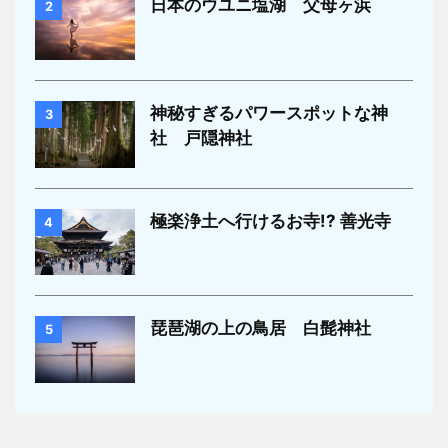
日本のウユニ塩湖 父母ヶ浜
2
神秘すぎるパワースポットな神
3
社 戸隠神社
極楽浄土へ行けるお寺!? 善光寺
4
琵琶湖の上の鳥居 白髭神社
5