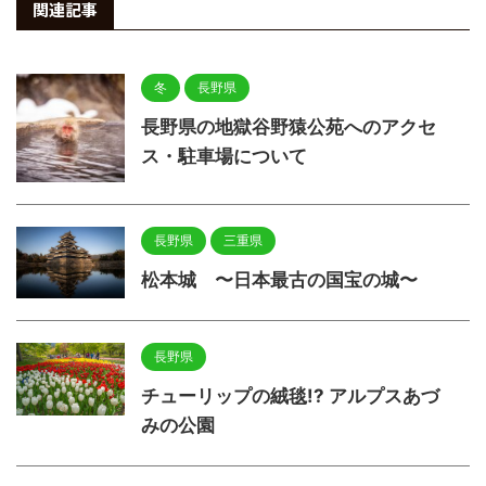
関連記事
冬
長野県
長野県の地獄谷野猿公苑へのアクセ
ス・駐車場について
長野県
三重県
松本城 〜日本最古の国宝の城〜
長野県
チューリップの絨毯!? アルプスあづ
みの公園