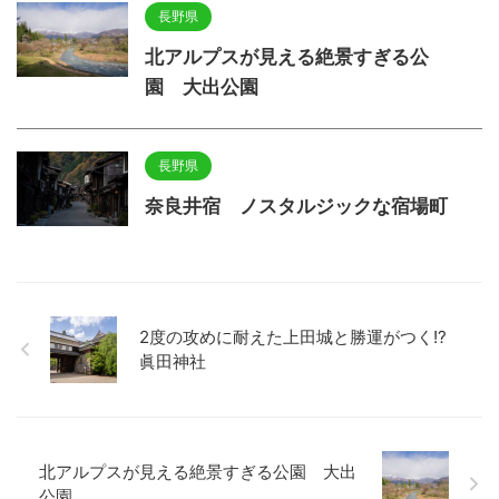
長野県
北アルプスが見える絶景すぎる公
園 大出公園
長野県
奈良井宿 ノスタルジックな宿場町
2度の攻めに耐えた上田城と勝運がつく!?
眞田神社
北アルプスが見える絶景すぎる公園 大出
公園