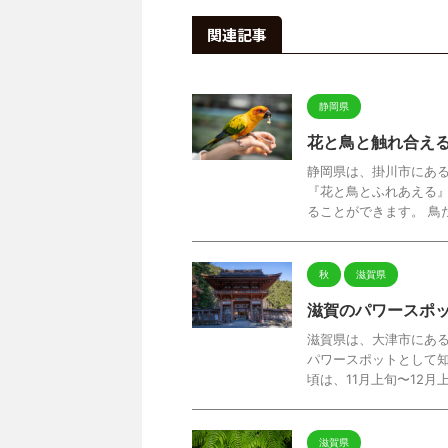
関連記事
静岡県
花と鳥と触れ合え
静岡県は、掛川市にある
『花と鳥とふれあえる
ることができます。 鳥た
秋
滋賀県
滋賀のパワースポ
滋賀県は、大津市にある
パワースポットとして知
頃は、11月上旬〜12月上旬
滋賀県