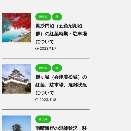
福島県
秋
毘沙門沼（五色沼湖沼
群）の紅葉時期・駐車場
について
2023/11/7
福島県
秋
鶴ヶ城（会津若松城）の
紅葉、駐車場、混雑状況
について
2023/11/8
富山県
雨晴海岸の混雑状況・駐