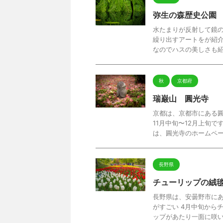
弥生の森歴史公園
水たまりが反射して鏡
繰り出すアートをが紹介
なのでハスの美しさも紹介
秋
京都府
瑞巌山 圓光寺
京都は、京都市にある
11月中旬〜12月上旬です
は、圓光寺のホームページ
長野県
チューリップの絨毯
長野県は、安曇野市にあ
がすごい 4月中旬から
ップがあたり一面に咲いて