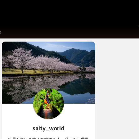
せ
saity_world