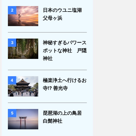
日本のウユニ塩湖
2
父母ヶ浜
神秘すぎるパワース
3
ポットな神社 戸隠
神社
極楽浄土へ行けるお
4
寺!? 善光寺
琵琶湖の上の鳥居
5
白髭神社