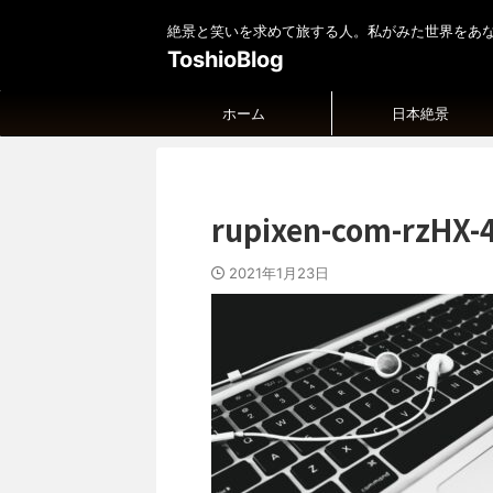
絶景と笑いを求めて旅する人。私がみた世界をあ
ToshioBlog
ホーム
日本絶景
rupixen-com-rzHX-
2021年1月23日